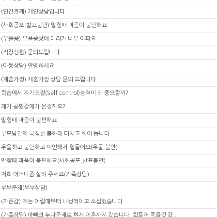
(인간관계) 개인상담입니다
(사회공포,발표불안) 말할때 마음이 불안해요
(우울증) 우울증상에 머리가 너무 아파요
(직장생활) 문의드립니다
(아동상담) 안녕하세요
(재혼가정) 재혼가정 상담 문의 드립니다
학습에서 자기조절(Self control)능력이 왜 중요할까?
제가 공황장애가 온걸까요?
말할때 마음이 불편해요
부모님간의 극심한 불화에 미치고 힘이 듭니다
우울하고 불안하고 예민해서 힘들어요(우울,불안)
말할때 마음이 불편해요(사회공포,발표불안)
저희 어머니좀 살려 주세요(가족상담)
부부문제(부부상담)
(자존감) 저는 어릴때부터 내성적이고 소심했습니다
(가족상담) 아빠와 누나문제로 현재 이혼까지 갔습니다. 힘들어 죽을것 같..