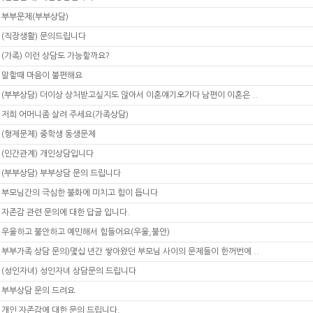
부부문제(부부상담)
(직장생활) 문의드립니다
(가족) 이런 상담도 가능할까요?
말할때 마음이 불편해요
(부부상담) 더이상 상처받고싶지도 않아서 이혼얘기오가다 남편이 이혼은 ..
저희 어머니좀 살려 주세요(가족상담)
(형제문제) 중학생 동생문제
(인간관계) 개인상담입니다
(부부상담) 부부상담 문의 드립니다
부모님간의 극심한 불화에 미치고 힘이 듭니다
자존감 관련 문의에 대한 답글 입니다.
우울하고 불안하고 예민해서 힘들어요(우울,불안)
부부가족 상담 문의)몇십 년간 쌓아왔던 부모님 사이의 문제들이 한꺼번에 ..
(성인자녀) 성인자녀 상담문의 드립니다
부부상담 문의 드려요
개인 자존감에 대한 문의 드립니다.